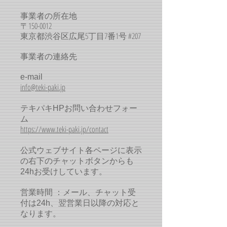
事業者の所在地
〒150-0012
東京都渋谷区広尾5丁目7番1号 #207
事業者の連絡先
e-mail
info@teki-paki.jp
テキパキHPお問い合わせフォー
ム
https://www.teki-paki.jp/contact
公式ウェブサイト各ページに表示
の右下のチャットボタンからも
24hお受けしています。
営業時間 ：メール、チャット受
付は24h、翌営業日以降の対応と
なります。